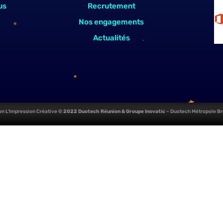
us
Recrutement
Nos engagements
Actualités
on L’Impression Créative
© 2022 Duotech Réunion & Groupe Inovatic
–
Duotech Métropole Br