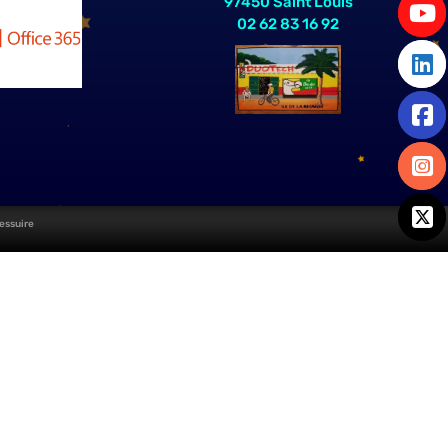
97450 Saint Louis
02 62 83 16 92
essuire