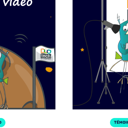
O
TÉMOI