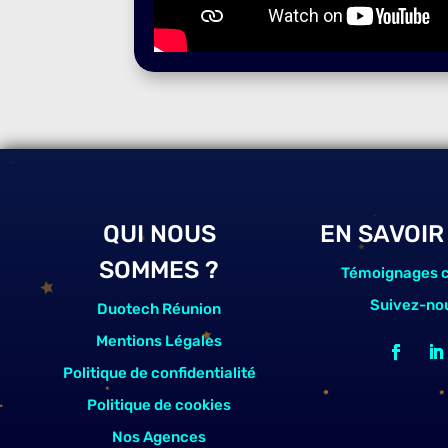
QUI NOUS
EN SAVOIR
SOMMES ?
Témoignages c
Suivez-no
Duotech Réunion
Mentions Légales
Politique de confidentialité
Politique de cookies
Nos Agences